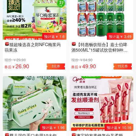
预计返￥ 1.6
预计返￥ 3.49
猫超臻选喜之郎NFC梅浆蒟
【特惠畅饮组合】嘉士伯啤
蒻果冻
酒500ML*15罐试饮尝鲜9种口
味非原箱
现价 ￥29.90
现价 ￥64.90
26.90
49.90
3元券
15元券
券后 ¥
券后 ¥
预计返￥ 1.96
预计返￥ 10.16
婴儿湿巾手口专用10大包
澳宝护发素修复分叉柔顺