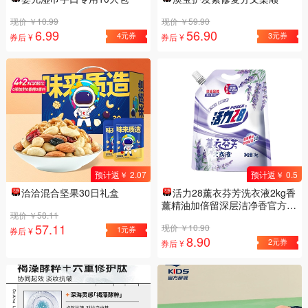
现价 ￥10.99
现价 ￥59.90
6.99
56.90
4元券
3元券
券后 ¥
券后 ¥
预计返￥ 2.07
预计返￥ 0.5
洽洽混合坚果30日礼盒
活力28薰衣芬芳洗衣液2kg香
薰精油加倍留深层洁净香官方正
现价 ￥58.11
品
57.11
现价 ￥10.90
1元券
券后 ¥
8.90
2元券
券后 ¥