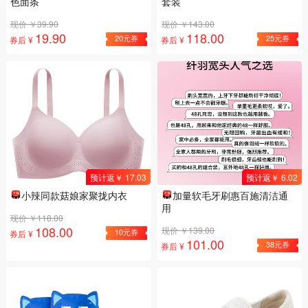
色面条
套装
现价 ￥39.90
现价 ￥143.00
19.90
118.00
20元券
25元券
券后 ¥
券后 ¥
预计返￥ 17.03
预计返￥ 6.02
小辣同款菇娘家聚拢内衣
加量软毛牙刷惠百施清洁通
用
现价 ￥118.00
108.00
现价 ￥139.00
10元券
券后 ¥
101.00
38元券
券后 ¥