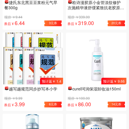
捷氏东北黑豆豆浆粉元气早
欧诗漫胶原小金管淡纹修护
餐300g
次抛精华液舒缓紧致抗老胶原蛋
白护肤品
现价 ￥9.44
现价 ￥339.00
6.44
319.00
3元券
20元券
券后 ¥
券后 ¥
预计返￥ 1.4
预计返￥ 9.66
越写越规范同步抄写本小学
curel珂润保湿卸妆油150ml
现价 ￥9.99
现价 ￥100.00
3.99
86.00
6元券
14元券
券后 ¥
券后 ¥