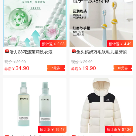
预计返￥ 2.08
预计返￥ 4.49
活力28花漾茉莉洗衣液
兔头妈妈万毛软毛儿童牙刷
现价 ￥39.90
现价 ￥29.90
34.90
19.90
5元券
10元券
券后 ¥
券后 ¥
预计返￥ 19.47
预计返￥ 87.26