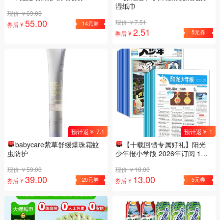
湿纸巾
现价 ￥69.00
55.00
现价 ￥7.51
14元券
券后 ¥
2.51
5元券
券后 ¥
预计返￥ 7.1
预计返￥ 1
babycare紫草舒缓爆珠霜蚊
【十载回馈专属好礼】阳光
虫防护
少年报小学版 2026年订阅 1年
约42期 小升初小学生新闻时事
现价 ￥59.00
现价 ￥18.00
热点资讯作文素材 万物博物好
39.00
13.00
奇号商界少年
20元券
5元券
券后 ¥
券后 ¥