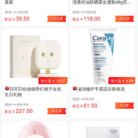
慕斯
清透控油防晒霜女通勤48g至27
年4月起
现价 ￥149.50
现价 ￥138.00
39.50
118.00
110元券
20元券
券后 ¥
券后 ¥
预计返￥ 19.07
预计返￥ 4.09
DOCO化妆镜带灯镜子女友
滋润修护手霜适乐肤保湿
生日礼物
现价 ￥66.50
61.50
现价 ￥262.00
5元券
券后 ¥
227.00
35元券
券后 ¥