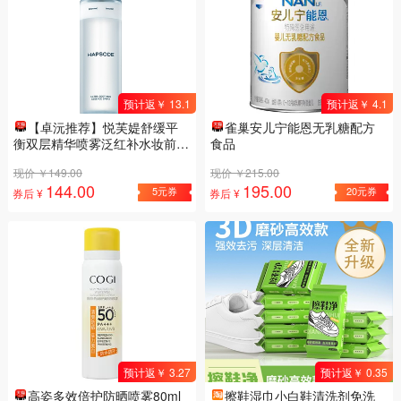
预计返￥ 13.1
预计返￥ 4.1
【卓沅推荐】悦芙媞舒缓平
雀巢安儿宁能恩无乳糖配方
衡双层精华喷雾泛红补水妆前爽
食品
肤水乳
现价 ￥149.00
现价 ￥215.00
144.00
195.00
5元券
20元券
券后 ¥
券后 ¥
预计返￥ 3.27
预计返￥ 0.35
高姿多效倍护防晒喷雾80ml
擦鞋湿巾小白鞋清洗剂免洗