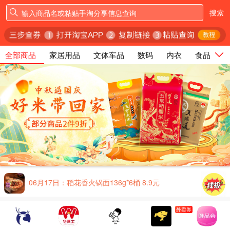
搜索
全部商品
家居用品
文体车品
数码
内衣
食品
06月18日：巴布豆童装 任选3件，到手
39.9元
抢
话费券
外
06月18日：白象盒装拌面 任选8盒 28.87
卖
元