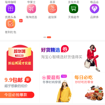
活动专场
淘礼金补贴
线报捡漏
闲鱼0.1元购
淘宝闪购
06月17日：稻花香火锅面136g*6桶 8.9元
特
惠
京东
拼多多
饿了么红包
美团外卖券
电影票
电影券
星巴克
淘票票
肯德基
麦当劳
奈雪的茶