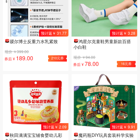
预计返￥ 31.77
预计返￥ 3.28
瑷尔博士反重力水乳紧致
鸿星尔克童鞋男童新款百搭
小白鞋
现价 ￥399.00
189.00
现价 ￥94.00
210元券
券后 ¥
78.00
16元券
券后 ¥
预计返￥ 2.09
预计返￥ 9.91
秋田满满宝宝辅食婴幼儿彩
魔药瓶DIY玩具套装科学实验