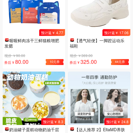
预计返￥ 4.77
预计返￥ 17.06
喔喔鲜肉冻干三鲜猫粮增肥
【透气轻便】一脚蹬运动乐
发腮
福鞋
现价 ￥90.00
现价 ￥369.00
80.00
325.00
10元券
44元券
券后 ¥
券后 ¥
预计返￥ 8.3
预计返￥ 24.8
奶油罐子蛋糕动物奶油千层
【达人推荐 2】EltaMD养肤