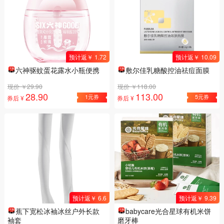
预计返￥ 1.72
预计返￥ 10.09
六神驱蚊蛋花露水小瓶便携
敷尔佳乳糖酸控油祛痘面膜
现价 ￥29.90
现价 ￥118.00
28.90
113.00
1元券
5元券
券后 ¥
券后 ¥
预计返￥ 6.6
预计返￥ 9.39
蕉下宽松冰袖冰丝户外长款
babycare光合星球有机米饼
袖套
磨牙棒