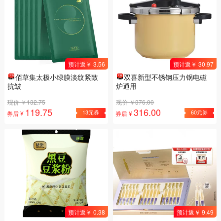
预计返￥ 3.56
预计返￥ 30.97
佰草集太极小绿膜淡纹紧致
双喜新型不锈钢压力锅电磁
抗皱
炉通用
现价 ￥132.75
现价 ￥376.00
119.75
316.00
13元券
60元券
券后 ¥
券后 ¥
预计返￥ 0.38
预计返￥ 9.49