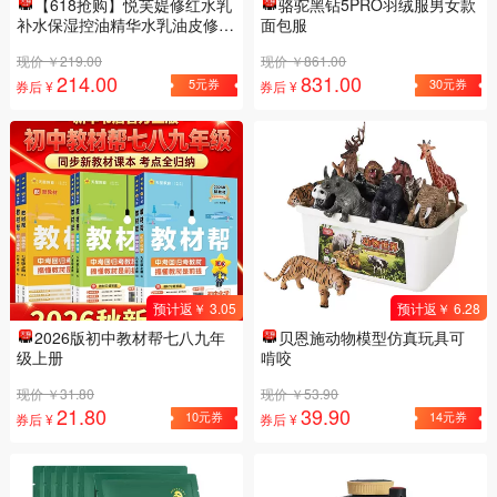
【618抢购】悦芙媞修红水乳
骆驼黑钻5PRO羽绒服男女款
补水保湿控油精华水乳油皮修护
面包服
退红
现价 ￥219.00
现价 ￥861.00
214.00
831.00
5元券
30元券
券后 ¥
券后 ¥
预计返￥ 3.05
预计返￥ 6.28
2026版初中教材帮七八九年
贝恩施动物模型仿真玩具可
级上册
啃咬
现价 ￥31.80
现价 ￥53.90
21.80
39.90
10元券
14元券
券后 ¥
券后 ¥