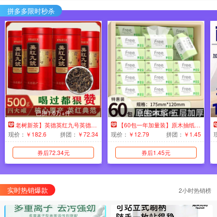
拼多多限时秒杀
已拼1.6万+件
已拼200万+件
老树新茶】英德英红九号英德红茶1959浓香正宗奶茶店礼盒送礼高山
【60包一年加量装】原木抽纸整箱批发家用1包可湿水卫生纸巾实惠
现价：
￥182.6
拼团：
￥72.34
现价：
￥12.79
拼团：
￥1.45
券后72.34元
券后1.45元
实时热销爆款
2小时热销榜